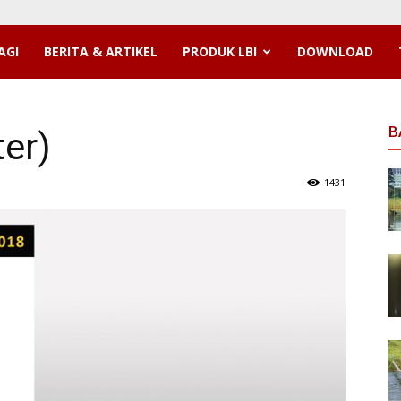
AGI
BERITA & ARTIKEL
PRODUK LBI
DOWNLOAD
B
er)
1431