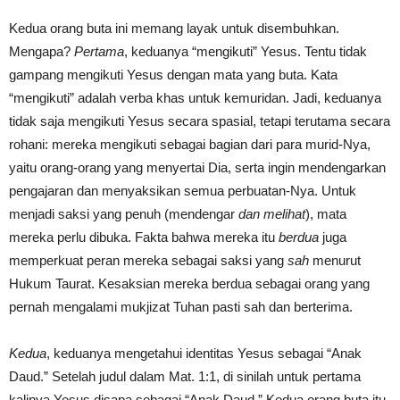
Kedua orang buta ini memang layak untuk disembuhkan.
Mengapa?
Pertama
, keduanya “mengikuti” Yesus. Tentu tidak
gampang mengikuti Yesus dengan mata yang buta. Kata
“mengikuti” adalah verba khas untuk kemuridan. Jadi, keduanya
tidak saja mengikuti Yesus secara spasial, tetapi terutama secara
rohani: mereka mengikuti sebagai bagian dari para murid-Nya,
yaitu orang-orang yang menyertai Dia, serta ingin mendengarkan
pengajaran dan menyaksikan semua perbuatan-Nya. Untuk
menjadi saksi yang penuh (mendengar
dan melihat
), mata
mereka perlu dibuka. Fakta bahwa mereka itu
berdua
juga
memperkuat peran mereka sebagai saksi yang
sah
menurut
Hukum Taurat. Kesaksian mereka berdua sebagai orang yang
pernah mengalami mukjizat Tuhan pasti sah dan berterima.
Kedua
, keduanya mengetahui identitas Yesus sebagai “Anak
Daud.” Setelah judul dalam Mat. 1:1, di sinilah untuk pertama
kalinya Yesus disapa sebagai “Anak Daud.” Kedua orang buta itu