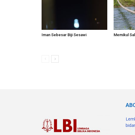
Iman Sebesar Biji Sesawi
Memikul Sal
AB
Lemb
bidan