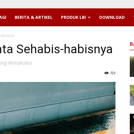
AGI
BERITA & ARTIKEL
PRODUK LBI
DOWNLOAD
habisnya
B
ta Sehabis-habisnya
 yang Mahakudus
723