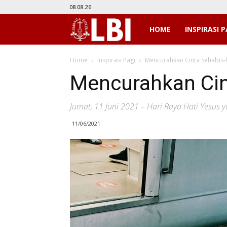
08.08.26
LBI
HOME
INSPIRASI P
Home
Inspirasi Pagi
Mencurahkan Cinta Sehabis-
Mencurahkan Cin
Jumat, 11 Juni 2021 – Hari Raya Hati Yesus
11/06/2021