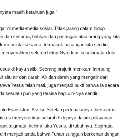
rnyata masih ketahuan juga!”
ar di media-media sosial. Tidak jarang dalam hidup
n dari sesama, bahkan dari pasangan atau orang yang kita
tuk mencintai sesama, termasuk pasangan kita sendiri,
Ia menyerahkan seluruh hidup-Nya demi keselamatan kita.
 Yesus di kayu salib. Seorang prajurit menikam lambung
 situ air dan darah. Air dan darah yang mengalir dari
ahwa Yesus telah mati, juga menjadi bukti bahwa Ia secara
da sesuatu pun yang tersisa bagi diri-Nya sendiri.
anto Fransiskus Assisi. Setelah pertobatannya, bersumber
siskus menyerahkan seluruh hidupnya dalam pelayanan
pat stigmata, kelima luka Yesus, di tubuhnya. Stigmata
ndiri menjadi tanda bahwa Tuhan sungguh berkenan dengan