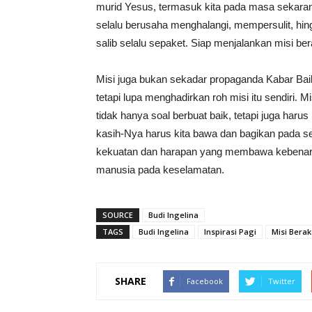
murid Yesus, termasuk kita pada masa sekara
selalu berusaha menghalangi, mempersulit, hi
salib selalu sepaket. Siap menjalankan misi ber
Misi juga bukan sekadar propaganda Kabar Baik
tetapi lupa menghadirkan roh misi itu sendiri.
tidak hanya soal berbuat baik, tetapi juga har
kasih-Nya harus kita bawa dan bagikan pada se
kekuatan dan harapan yang membawa kebenaran 
manusia pada keselamatan.
SOURCE
Budi Ingelina
TAGS
Budi Ingelina
Inspirasi Pagi
Misi Bera
SHARE
Facebook
Twitter