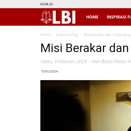
06.08.26
LBI
HOME
INSPIRASI P
Home
Inspirasi Pagi
Misi Berakar dan Terpusat 
Misi Berakar dan
Sabtu, 3 Februari 2024 – Hari Biasa Pekan I
03/02/2024