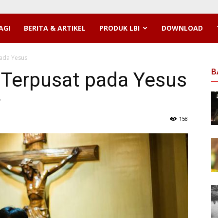
AGI
BERITA & ARTIKEL
PRODUK LBI
DOWNLOAD
pada Yesus
B
 Terpusat pada Yesus
V
158