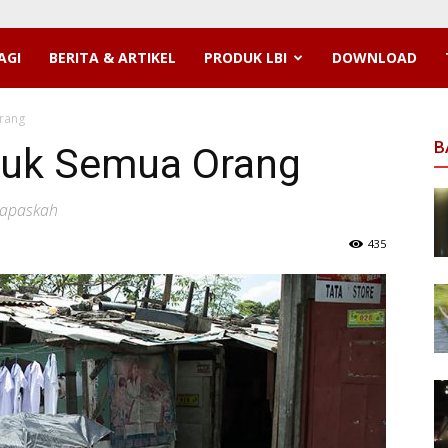
AGI
BERITA & ARTIKEL
PRODUK LBI
DOWNLOAD
rang
B
tuk Semua Orang
Prapaskah
435