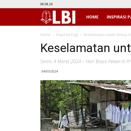
08.08.26
LBI
HOME
INSPIRASI P
Home
Inspirasi Pagi
Keselamatan untuk Semua O
Keselamatan un
Senin, 4 Maret 2024 – Hari Biasa Pekan III 
04/03/2024