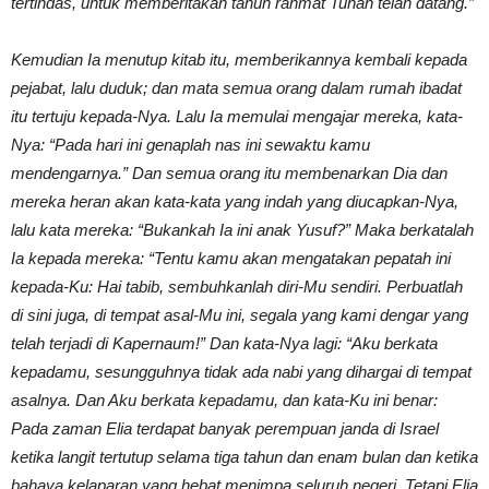
tertindas, untuk memberitakan tahun rahmat Tuhan telah datang.”
Kemudian Ia menutup kitab itu, memberikannya kembali kepada
pejabat, lalu duduk; dan mata semua orang dalam rumah ibadat
itu tertuju kepada-Nya. Lalu Ia memulai mengajar mereka, kata-
Nya: “Pada hari ini genaplah nas ini sewaktu kamu
mendengarnya.” Dan semua orang itu membenarkan Dia dan
mereka heran akan kata-kata yang indah yang diucapkan-Nya,
lalu kata mereka: “Bukankah Ia ini anak Yusuf?” Maka berkatalah
Ia kepada mereka: “Tentu kamu akan mengatakan pepatah ini
kepada-Ku: Hai tabib, sembuhkanlah diri-Mu sendiri. Perbuatlah
di sini juga, di tempat asal-Mu ini, segala yang kami dengar yang
telah terjadi di Kapernaum!” Dan kata-Nya lagi: “Aku berkata
kepadamu, sesungguhnya tidak ada nabi yang dihargai di tempat
asalnya. Dan Aku berkata kepadamu, dan kata-Ku ini benar:
Pada zaman Elia terdapat banyak perempuan janda di Israel
ketika langit tertutup selama tiga tahun dan enam bulan dan ketika
bahaya kelaparan yang hebat menimpa seluruh negeri. Tetapi Elia