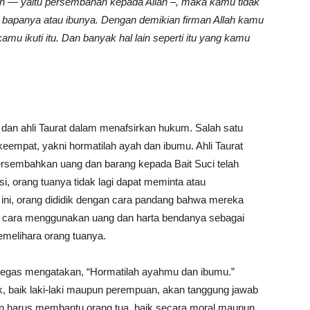
n — yaitu persembahan kepada Allah –, maka kamu tidak
 bapanya atau ibunya. Dengan demikian firman Allah kamu
amu ikuti itu. Dan banyak hal lain seperti itu yang kamu
si dan ahli Taurat dalam menafsirkan hukum. Salah satu
keempat, yakni hormatilah ayah dan ibumu. Ahli Taurat
rsembahkan uang dan barang kepada Bait Suci telah
, orang tuanya tidak lagi dapat meminta atau
ni, orang dididik dengan cara pandang bahwa mereka
 cara menggunakan uang dan harta bendanya sebagai
melihara orang tuanya.
tegas mengatakan, “Hormatilah ayahmu dan ibumu.”
, baik laki-laki maupun perempuan, akan tanggung jawab
in harus membantu orang tua, baik secara moral maupun