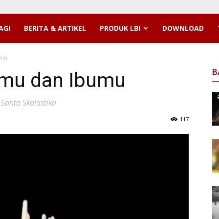
AGI
BERITA & ARTIKEL
PRODUK LBI
DOWNLOAD
umu
B
hmu dan Ibumu
 Santa Skolastika
117