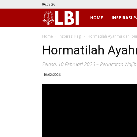
06.08.26
LBI
HOME
INSPIRASI P
Home
Inspirasi Pagi
Hormatilah Ayahmu dan Ib
Hormatilah Aya
Selasa, 10 Februari 2026 – Peringatan Wajib
10/02/2026