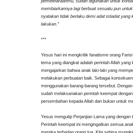
pemeliharaanmu, sudah digunakan untuk korba
membiarkannya lagi berbuat sesuatu pun untuk
nyatakan tidak berlaku demi adat istiadat yang k
lakukan.”
***
Yesus hari ini mengkritik fanatisme orang Fari
tema yang diangkat adalah perintah Allah yang 
mengajarkan bahwa anak laki-laki yang mempe
melakukan perbuatan baik. Sebagai konsekuensi
menggunakan barang-barang tersebut. Dengan i
sudah melaksanakan perintah keempat dengan
persembahan kepada Allah dan bukan untuk me
Yesus mengutip Perjanjian Lama yang dengan 
Perintah keempat ini mengingatkan semua anak
mereka terhadap orang tua. Kita sebisa mungk