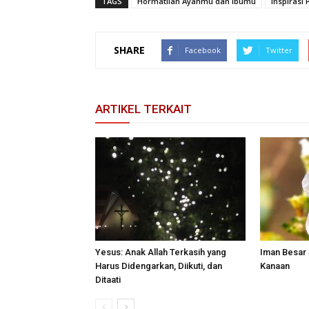
TAGS
Hormatilah Ayahmu dan Ibumu
Inspirasi 
SHARE
Facebook
Twitter
ARTIKEL TERKAIT
Yesus: Anak Allah Terkasih yang
Iman Besar
Harus Didengarkan, Diikuti, dan
Kanaan
Ditaati