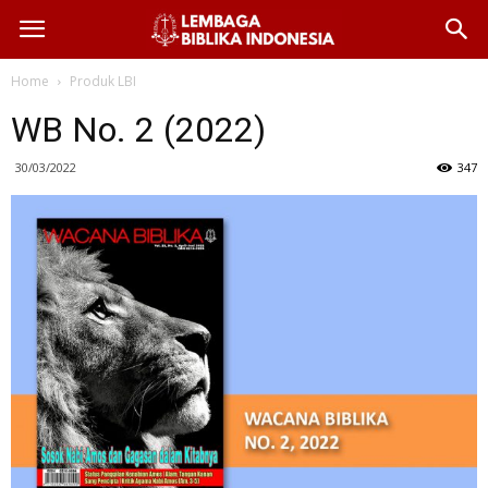
Home
Produk LBI
WB No. 2 (2022)
30/03/2022
347