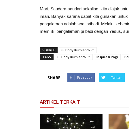
Mari, Saudara-saudari sekalian, kita diajak u
iman. Banyak sarana dapat kita gunakan untuk
pengalaman adalah soal pribadi. Melalui keheni
memiliki pengalaman pribadi dengan Yesus, sum
SOURCE
G. Dody Kurnianto Pr
TAGS
G. Dody Kurnianto Pr
Inspirasi Pagi
Pe
SHARE
Facebook
Twitter
ARTIKEL TERKAIT