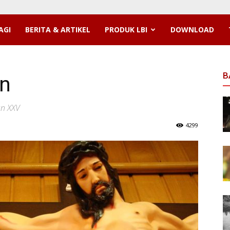
AGI
BERITA & ARTIKEL
PRODUK LBI
DOWNLOAD
B
n
an XXV
4299