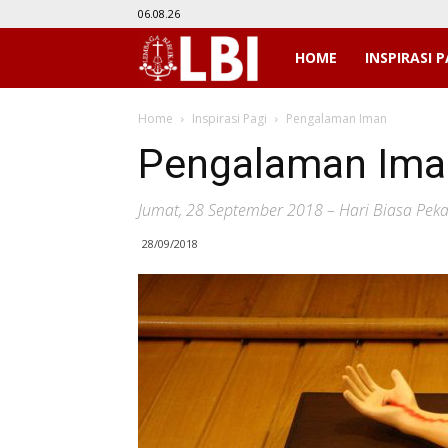
06.08.26
LBI
HOME
INSPIRASI P
Home
Inspirasi Pagi
Pengalaman Iman
Pengalaman Ima
Jumat, 28 September 2018 – Hari Biasa Pek
28/09/2018