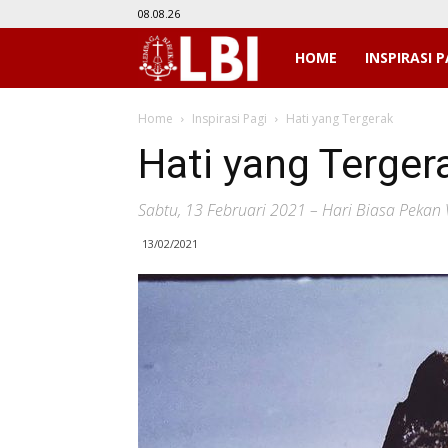
08.08.26
LBI
HOME
INSPIRASI P
Home
Inspirasi Pagi
Hati yang Tergerak
Hati yang Terger
Sabtu, 13 Februari 2021 – Hari Biasa Pekan 
13/02/2021