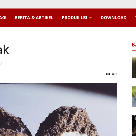
AGI
BERITA & ARTIKEL
PRODUK LBI
DOWNLOAD
B
ak
V
402