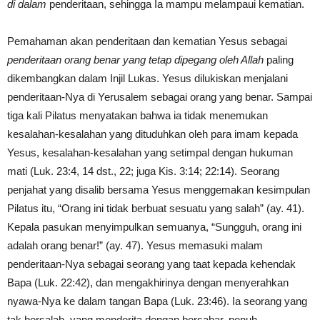
di dalam
penderitaan, sehingga Ia mampu melampaui kematian.
Pemahaman akan penderitaan dan kematian Yesus sebagai
penderitaan orang benar yang tetap dipegang oleh Allah
paling
dikembangkan dalam Injil Lukas. Yesus dilukiskan menjalani
penderitaan-Nya di Yerusalem sebagai orang yang benar. Sampai
tiga kali Pilatus menyatakan bahwa ia tidak menemukan
kesalahan-kesalahan yang dituduhkan oleh para imam kepada
Yesus, kesalahan-kesalahan yang setimpal dengan hukuman
mati (Luk. 23:4, 14 dst., 22; juga Kis. 3:14; 22:14). Seorang
penjahat yang disalib bersama Yesus menggemakan kesimpulan
Pilatus itu, “Orang ini tidak berbuat sesuatu yang salah” (ay. 41).
Kepala pasukan menyimpulkan semuanya, “Sungguh, orang ini
adalah orang benar!” (ay. 47). Yesus memasuki malam
penderitaan-Nya sebagai seorang yang taat kepada kehendak
Bapa (Luk. 22:42), dan mengakhirinya dengan menyerahkan
nyawa-Nya ke dalam tangan Bapa (Luk. 23:46). Ia seorang yang
tak bersalah, yang menderita dengan bersabar, penuh