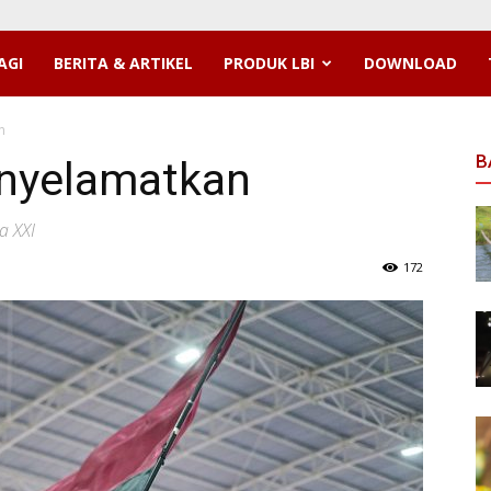
AGI
BERITA & ARTIKEL
PRODUK LBI
DOWNLOAD
n
B
enyelamatkan
a XXI
172