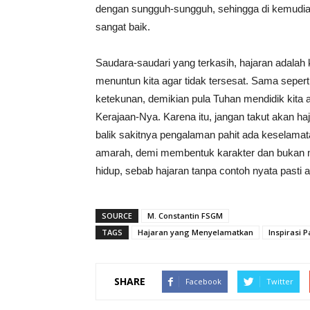
dengan sungguh-sungguh, sehingga di kemudian
sangat baik.
Saudara-saudari yang terkasih, hajaran adala
menuntun kita agar tidak tersesat. Sama sep
ketekunan, demikian pula Tuhan mendidik kita
Kerajaan-Nya. Karena itu, jangan takut akan haj
balik sakitnya pengalaman pahit ada keselamat
amarah, demi membentuk karakter dan bukan m
hidup, sebab hajaran tanpa contoh nyata pasti
SOURCE
M. Constantin FSGM
TAGS
Hajaran yang Menyelamatkan
Inspirasi P
SHARE
Facebook
Twitter