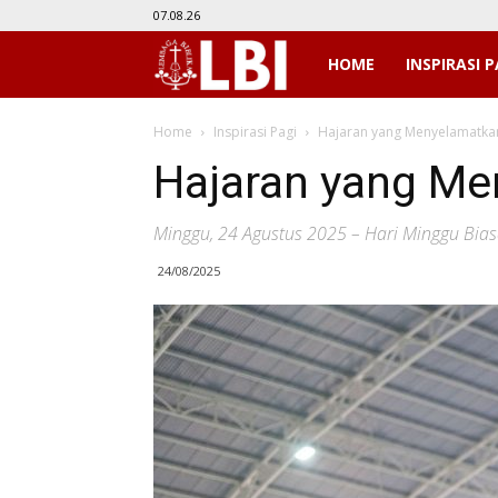
07.08.26
LBI
HOME
INSPIRASI P
Home
Inspirasi Pagi
Hajaran yang Menyelamatka
Hajaran yang M
Minggu, 24 Agustus 2025 – Hari Minggu Bias
24/08/2025