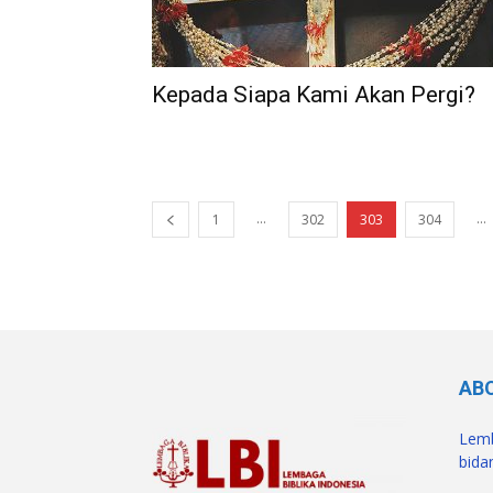
Kepada Siapa Kami Akan Pergi?
...
...
1
302
303
304
AB
Lemb
bidan